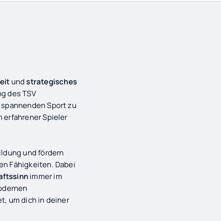
eit
und
strategisches
ung des TSV
n spannenden Sport zu
 erfahrener Spieler
ildung und fördern
en Fähigkeiten. Dabei
ftssinn
immer im
modernen
t, um dich in deiner