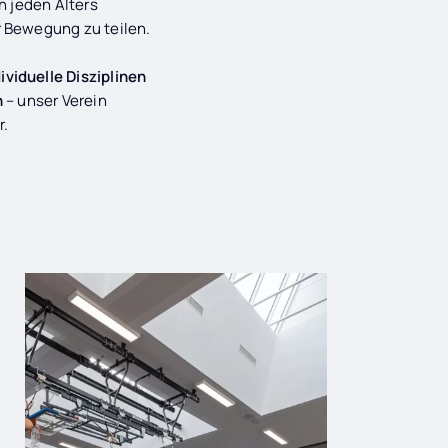
n jeden Alters
 Bewegung zu teilen.
ividuelle Disziplinen
n
– unser Verein
r.