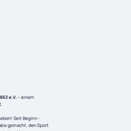
863 e.V.
– einem
t.
ieben! Seit Beginn -
gabe gemacht, den Sport